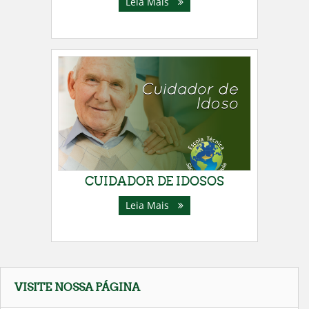
Leia Mais
CUIDADOR DE IDOSOS
Leia Mais
Pular
VISITE NOSSA PÁGINA
Visite
Nossa