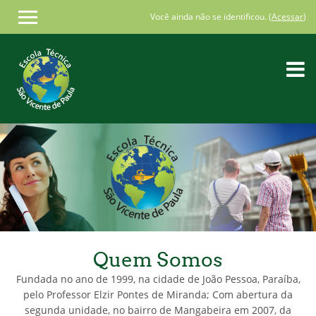
Você ainda não se identificou. (
Acessar
)
Ir
para
o
conteúdo
principal
Quem Somos
Fundada no ano de 1999, na cidade de João Pessoa, Paraíba,
pelo Professor Elzir Pontes de Miranda; Com abertura da
segunda unidade, no bairro de Mangabeira em 2007, da