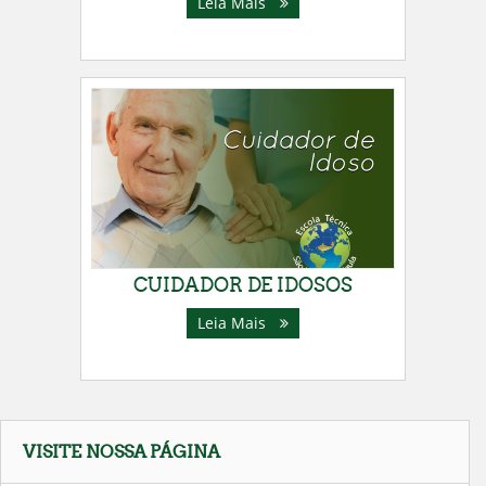
Leia Mais
CUIDADOR DE IDOSOS
Leia Mais
Pular
VISITE NOSSA PÁGINA
Visite
Nossa