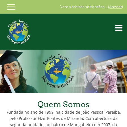
Você ainda não se identificou. (
Acessar
)
Ir
para
o
conteúdo
principal
Quem Somos
Fundada no ano de 1999, na cidade de João Pessoa, Paraíba,
pelo Professor Elzir Pontes de Miranda; Com abertura da
segunda unidade, no bairro de Mangabeira em 2007, da